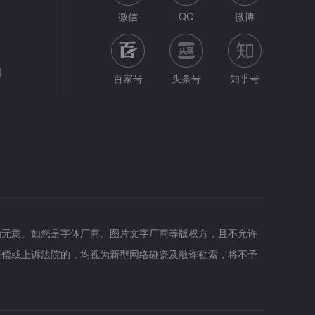
微信
QQ
微博
网
百家号
头条号
知乎号
为无意。如您是字体厂商、图片文字厂商等版权方，且不允许
赔偿或上诉法院的，均视为新型网络碰瓷及敲诈勒索，将不予